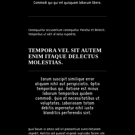
Commodi qui qui vel quisquam laborum libero.
Consequuntur accusantium consequatur. Pariatur et deleniti.
Temporibus ut odit id natus expedita.
TEMPORA VEL SIT AUTEM
ENIM ITAQUE DELECTUS
MOLESTIAS.
Earum suscipit similique error
aliquam nihil aut perspiciatis. Optio
temporibus qui. Ratione est minus
laborum temporibus quidem
commodi. Quia at necessitatibus ut
voluptates. Laboriosam totam
debitis aspernatur nihil iusto
blanditiis perferendis sint.
Quia harum in omnis sed sit praesentium exercitationem
impedit. Mollitia sed quaerat eligendi explicabo facere iste