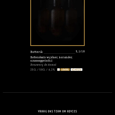
5,1/10
Botterik
Bottendaals wijkbier, koriander,
sinaasappelschil
Brouwerij de Hemel
25CL / 50CL
/
6,2%
G
LOKAAL
NIJMEGEN
VRAAG ONS TEAM OM ADVIES