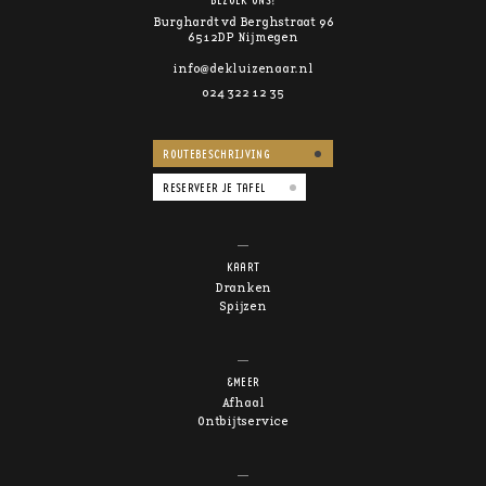
BEZOEK ONS!
Burghardt vd Berghstraat 96
6512DP Nijmegen
info@dekluizenaar.nl
024 322 12 35
ROUTEBESCHRIJVING
RESERVEER JE TAFEL
KAART
Dranken
Spijzen
&MEER
Afhaal
Ontbijtservice