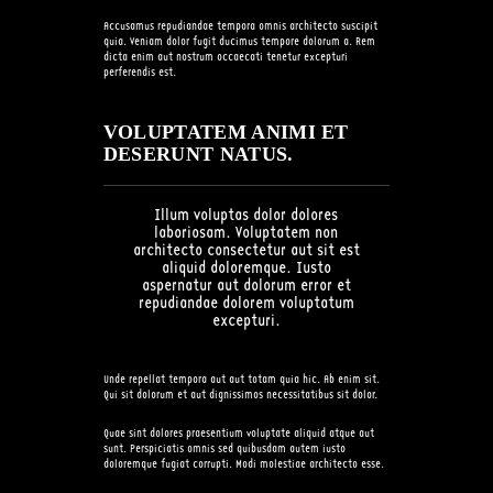
Accusamus repudiandae tempora omnis architecto suscipit
quia. Veniam dolor fugit ducimus tempore dolorum a. Rem
dicta enim aut nostrum occaecati tenetur excepturi
perferendis est.
VOLUPTATEM ANIMI ET
DESERUNT NATUS.
Illum voluptas dolor dolores
laboriosam. Voluptatem non
architecto consectetur aut sit est
aliquid doloremque. Iusto
aspernatur aut dolorum error et
repudiandae dolorem voluptatum
excepturi.
Unde repellat tempora aut aut totam quia hic. Ab enim sit.
Qui sit dolorum et aut dignissimos necessitatibus sit dolor.
Quae sint dolores praesentium voluptate aliquid atque aut
sunt. Perspiciatis omnis sed quibusdam autem iusto
doloremque fugiat corrupti. Modi molestiae architecto esse.