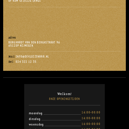
OF KOM GEZELLIG LANGS
Adres
BURGHARDT VAN DEN BERGHSTRAAT 96
6512DP NIJMEGEN
INFO@DEKLUIZENAAR.NL
Mail:
024 322 12 35
Bel:
Welkom!
ONZE OPENINGSTIJDEN
16:00-00:00
maandag
16:00-00:00
dinsdag
16:00-00:00
woensdag