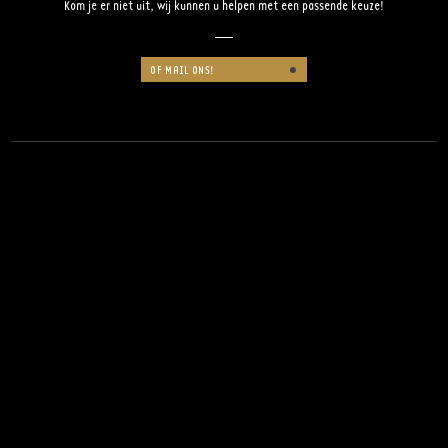
Kom je er niet uit, wij kunnen u helpen met een passende keuze!
OF MAIL ONS!
ONZE DRANKJES
Van speciaalbiertjes tot een lekkere
warme drank of een frisje. Bekijk
alle opties.