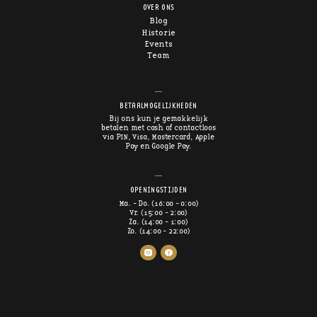
OVER ONS
Blog
Historie
Events
Team
BETAALMOGELIJKHEDEN
Bij ons kun je gemakkelijk
betalen met cash of contactloos
via PIN, Visa, Mastercard, Apple
Pay en Google Pay.
OPENINGSTIJDEN
Ma. - Do. (16:00 - 0:00)
Vr. (15:00 - 2:00)
Za. (14:00 - 1:00)
Zo. (14:00 - 22:00)