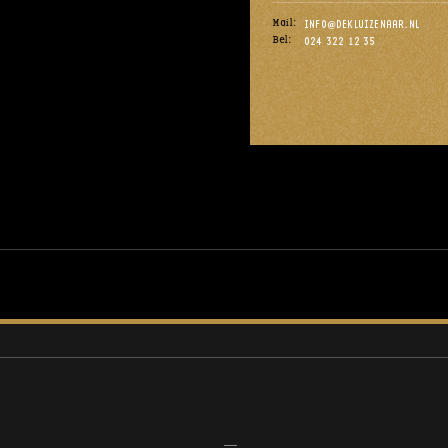
Mail:
INFO@DEKLUIZENAAR.NL
Bel:
024 322 12 35