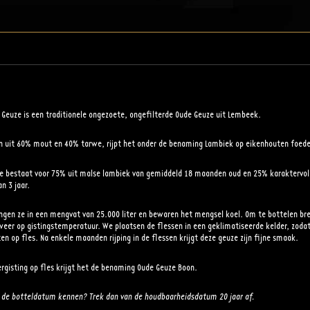
 Geuze is een traditionele ongezoete, ongefilterde Oude Geuze uit Lembeek.
 uit 60% mout en 40% tarwe, rijpt het onder de benaming Lambiek op eikenhouten foede
e bestaat voor 75% uit malse lambiek van gemiddeld 18 maanden oud en 25% karaktervol
n 3 jaar.
gen ze in een mengvat van 25.000 liter en bewaren het mengsel koel. Om te bottelen b
weer op gistingstemperatuur. We plaatsen de flessen in een geklimatiseerde kelder, zoda
en op fles. Na enkele maanden rijping in de flessen krijgt deze geuze zijn fijne smaak.
ergisting op fles krijgt het de benaming Oude Geuze Boon.
 u de botteldatum kennen? Trek dan van de houdbaarheidsdatum 20 jaar af.