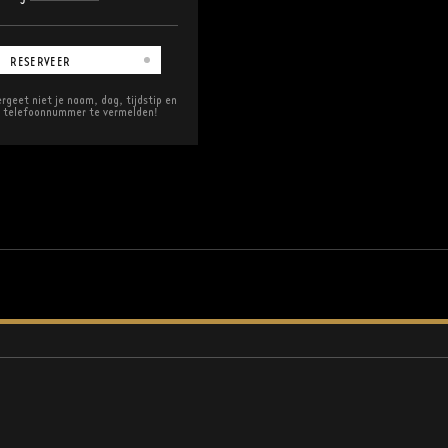
RESERVEER
rgeet niet je naam, dag, tijdstip en
telefoonnummer te vermelden!