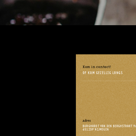
Kom in contact!
OF KOM GEZELLIG LANGS
Adres
BURGHARDT VAN DEN BERGHSTRAAT 9
6512DP NIJMEGEN