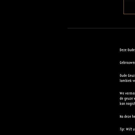
Deze Oude
Gebrouwen
Oude Geuz
lambiek va
We vermen
de geuze 
kan nagist
Na deze h
Tip: Wilt