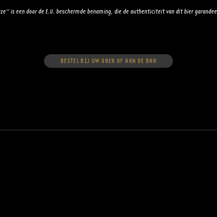
ze” is een door de E.U. beschermde benaming, die de authenticiteit van dit bier garandee
BESTEL BIJ UW OBER OF AAN DE BAR