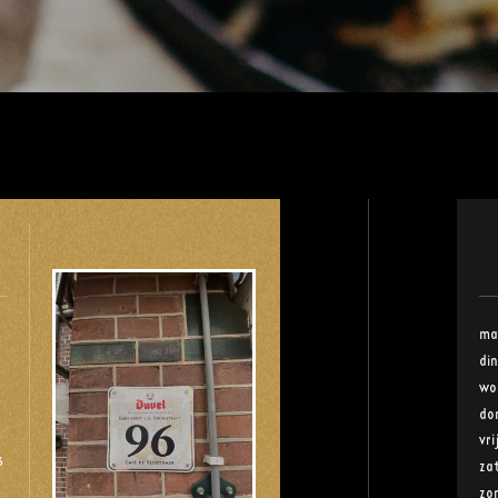
ma
di
wo
do
vr
6
za
zo