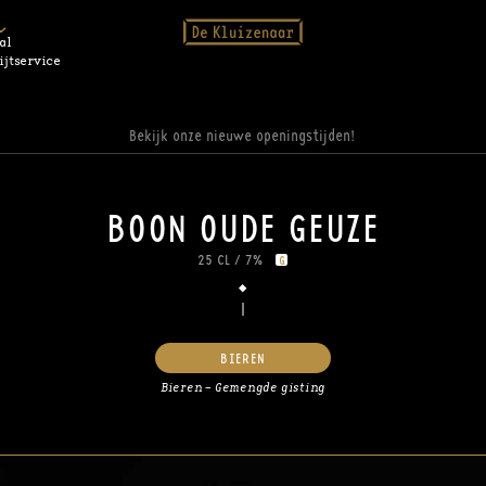
al
ijtservice
Bekijk onze nieuwe openingstijden!
BOON OUDE GEUZE
25 CL
/
7%
G
BIEREN
Bieren – Gemengde gisting