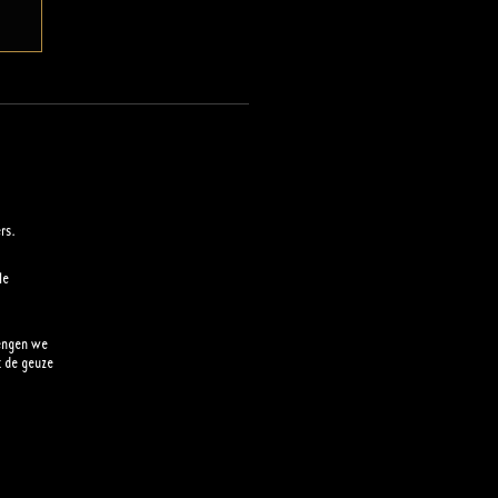
rs.
le
rengen we
t de geuze