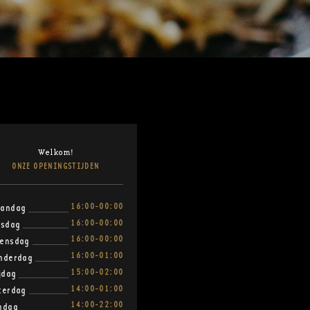
Welkom!
ONZE OPENINGSTIJDEN
16:00-00:00
andag
16:00-00:00
nsdag
16:00-00:00
ensdag
16:00-01:00
nderdag
15:00-02:00
ijdag
14:00-01:00
terdag
14:00-22:00
ndag