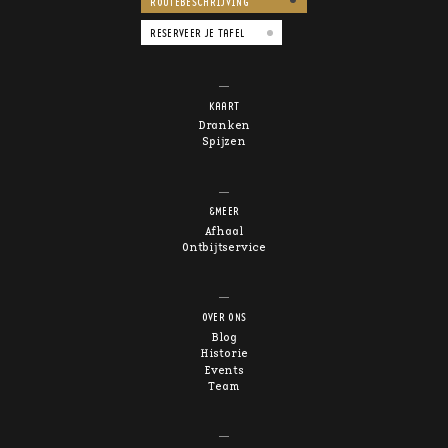
ROUTEBESCHRIJVING
RESERVEER JE TAFEL
KAART
Dranken
Spijzen
&MEER
Afhaal
Ontbijtservice
OVER ONS
Blog
Historie
Events
Team