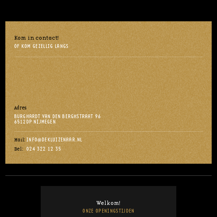
Kom in contact!
OF KOM GEZELLIG LANGS
Adres
BURGHARDT VAN DEN BERGHSTRAAT 96
6512DP NIJMEGEN
INFO@DEKLUIZENAAR.NL
Mail:
024 322 12 35
Bel:
Welkom!
ONZE OPENINGSTIJDEN