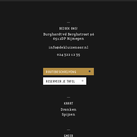
BEZOEK ONS!
Burghardt vd Berghstraat 96
6512DP Nijmegen
info@dekluizenaar.nl
024 322 12 35
ROUTEBESCHRIJVING
RESERVEER JE TAFEL
KAART
Dranken
Spijzen
&MEER