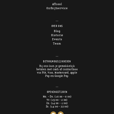
Afhaal
Ontbijtservice
OVER ONS
Blog
Historie
Events
Team
BETAALMOGELIJKHEDEN
Bij ons kun je gemakkelijk
betalen met cash of contactloos
via PIN, Visa, Mastercard, Apple
Pay en Google Pay.
OPENINGSTIJDEN
Ma. - Do. (16:00 - 0:00)
Vr. (15:00 - 2:00)
Za. (14:00 - 1:00)
Zo. (14:00 - 22:00)