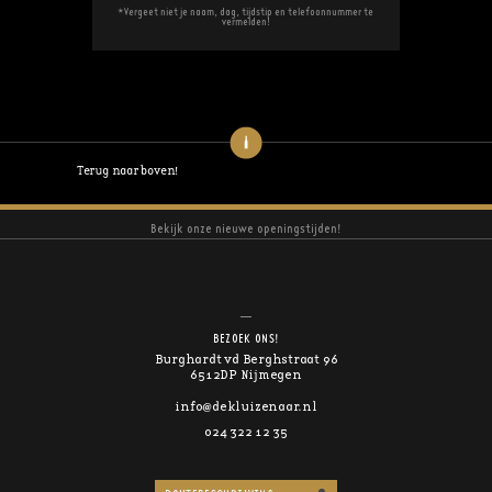
*Vergeet niet je naam, dag, tijdstip en telefoonnummer te
vermelden!
Terug naar boven!
Bekijk onze nieuwe openingstijden!
BEZOEK ONS!
Burghardt vd Berghstraat 96
6512DP Nijmegen
info@dekluizenaar.nl
024 322 12 35