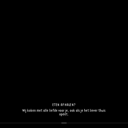
Al onze heerlijke voor-, hoofd- en
nagerechten op een rijtje. Kies uw
favoriet.
BEKIJK DE EETKAART
ETEN AFHALEN?
Wij koken met alle liefde voor je, ook als je het liever thuis
opeet.