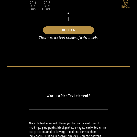
OF A
OF A
OF A
DIV
DIV
DIV
BLOCK.
BLOCK.
BLOCK.
HEADING
This is some text inside of a div block.
What’s a Rich Text element?
The rich text element allows you to create and format
headings, paragraphs, blockquotes, images, and video all in
one place instead of having to add and format them
individually. Just double-click and easily create content.