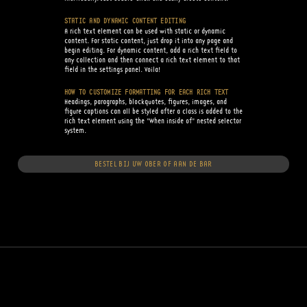
STATIC AND DYNAMIC CONTENT EDITING
A rich text element can be used with static or dynamic
content. For static content, just drop it into any page and
begin editing. For dynamic content, add a rich text field to
any collection and then connect a rich text element to that
field in the settings panel. Voila!
HOW TO CUSTOMIZE FORMATTING FOR EACH RICH TEXT
Headings, paragraphs, blockquotes, figures, images, and
figure captions can all be styled after a class is added to the
rich text element using the "When inside of" nested selector
system.
BESTEL BIJ UW OBER OF AAN DE BAR