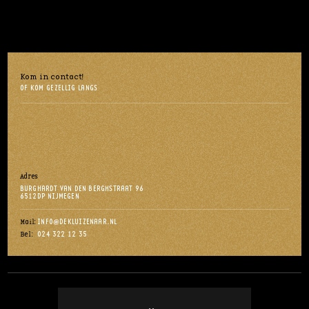
Kom in contact!
OF KOM GEZELLIG LANGS
Adres
BURGHARDT VAN DEN BERGHSTRAAT 96
6512DP NIJMEGEN
INFO@DEKLUIZENAAR.NL
Mail:
024 322 12 35
Bel: