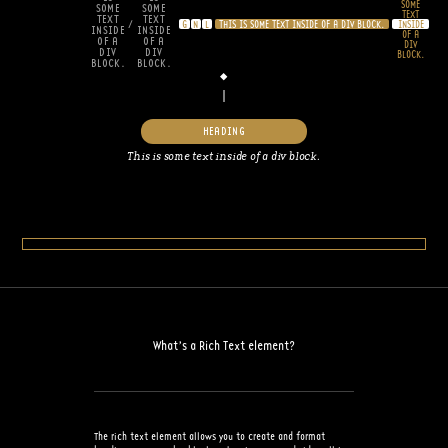
SOME
SOME
SOME
TEXT
TEXT
TEXT
/
G
N
L
THIS IS SOME TEXT INSIDE OF A DIV BLOCK.
INSIDE
INSIDE
INSIDE
OF A
OF A
OF A
DIV
DIV
DIV
BLOCK.
BLOCK.
BLOCK.
HEADING
This is some text inside of a div block.
What’s a Rich Text element?
The rich text element allows you to create and format