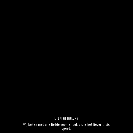
ONZE SPIJZEN
Al onze heerlijke voor-, hoofd- en
nagerechten op een rijtje. Kies uw
favoriet.
BEKIJK DE EETKAART
ETEN AFHALEN?
Wij koken met alle liefde voor je, ook als je het liever thuis
opeet.