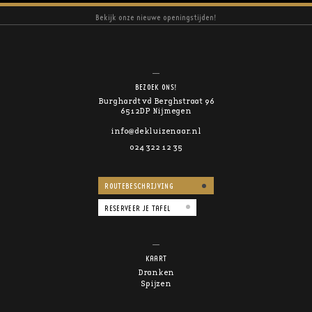
Bekijk onze nieuwe openingstijden!
BEZOEK ONS!
Burghardt vd Berghstraat 96
6512DP Nijmegen
info@dekluizenaar.nl
024 322 12 35
ROUTEBESCHRIJVING
RESERVEER JE TAFEL
KAART
Dranken
Spijzen