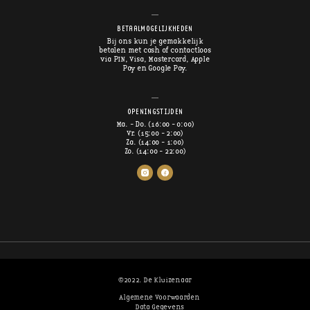
BETAALMOGELIJKHEDEN
Bij ons kun je gemakkelijk
betalen met cash of contactloos
via PIN, Visa, Mastercard, Apple
Pay en Google Pay.
OPENINGSTIJDEN
Ma. - Do. (16:00 - 0:00)
Vr. (15:00 - 2:00)
Za. (14:00 - 1:00)
Zo. (14:00 - 22:00)
©2022. De Kluizenaar
Algemene Voorwaarden
Data Gegevens