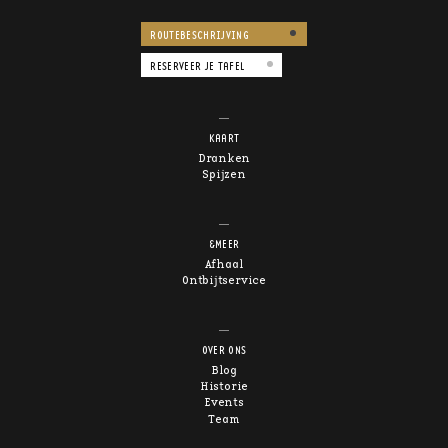
ROUTEBESCHRIJVING
RESERVEER JE TAFEL
KAART
Dranken
Spijzen
&MEER
Afhaal
Ontbijtservice
OVER ONS
Blog
Historie
Events
Team