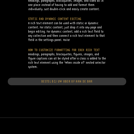
headings, paragraphs, blockquotes, images, and video all in
one place instead of having to add and format them
individually. Just double-click and easily create content.
STATIC AND DYNAMIC CONTENT EDITING
A rich text element can be used with static or dynamic
content. For static content, just drop it into any page and
begin editing. For dynamic content, add a rich text field to
any collection and then connect a rich text element to that
field in the settings panel. Voila!
HOW TO CUSTOMIZE FORMATTING FOR EACH RICH TEXT
Headings, paragraphs, blockquotes, figures, images, and
figure captions can all be styled after a class is added to the
rich text element using the "When inside of" nested selector
system.
BESTEL BIJ UW OBER OF AAN DE BAR