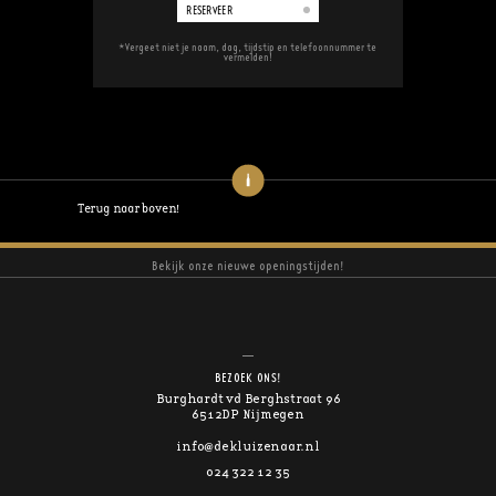
RESERVEER
*Vergeet niet je naam, dag, tijdstip en telefoonnummer te
vermelden!
Terug naar boven!
Bekijk onze nieuwe openingstijden!
BEZOEK ONS!
Burghardt vd Berghstraat 96
6512DP Nijmegen
info@dekluizenaar.nl
024 322 12 35