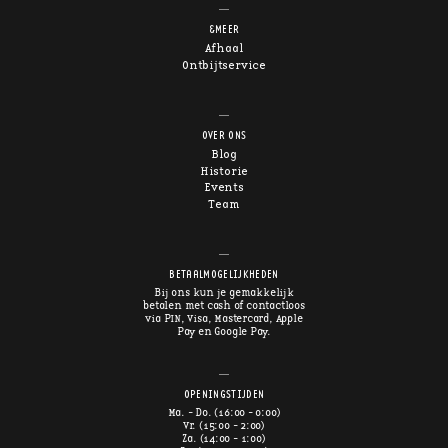
&MEER
Afhaal
Ontbijtservice
OVER ONS
Blog
Historie
Events
Team
BETAALMOGELIJKHEDEN
Bij ons kun je gemakkelijk
betalen met cash of contactloos
via PIN, Visa, Mastercard, Apple
Pay en Google Pay.
OPENINGSTIJDEN
Ma. - Do. (16:00 - 0:00)
Vr. (15:00 - 2:00)
Za. (14:00 - 1:00)