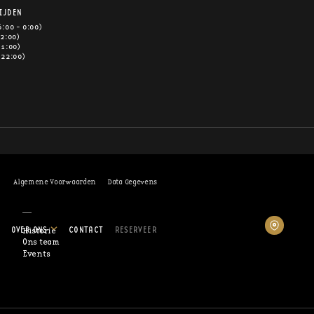
IJDEN
6:00 - 0:00)
 2:00)
 1:00)
 22:00)
Algemene Voorwaarden
Data Gegevens
OVER ONS
CONTACT
RESERVEER
Historie
Ons team
Events