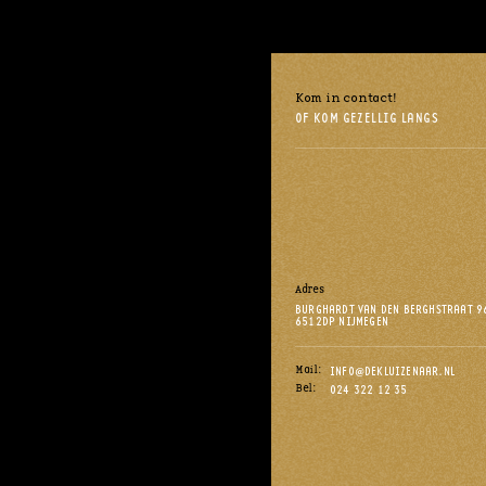
Kom in contact!
OF KOM GEZELLIG LANGS
Adres
BURGHARDT VAN DEN BERGHSTRAAT 9
6512DP NIJMEGEN
Mail:
INFO@DEKLUIZENAAR.NL
Bel:
024 322 12 35