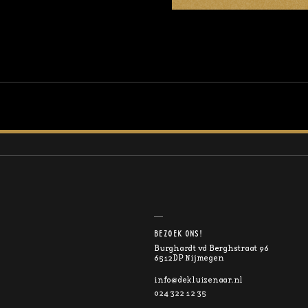
BEZOEK ONS!
Burghardt vd Berghstraat 96
6512DP Nijmegen
info@dekluizenaar.nl
024 322 12 35