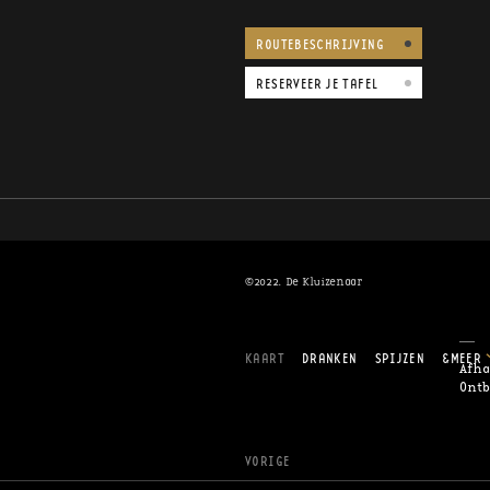
ROUTEBESCHRIJVING
RESERVEER JE TAFEL
©2022. De Kluizenaar
KAART
DRANKEN
SPIJZEN
&MEER
Afha
Ontb
VORIGE