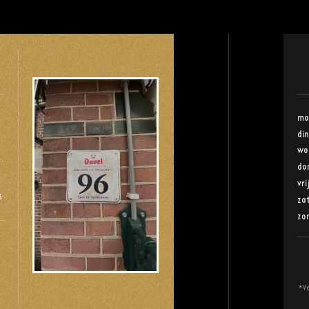
ma
di
wo
do
vr
6
za
zo
*Ve