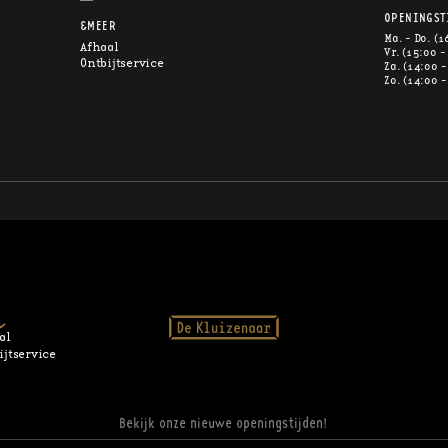
OPENINGST
&MEER
Ma. - Do. (1
Afhaal
Vr. (15:00 -
Ontbijtservice
Za. (14:00 -
Zo. (14:00 -
al
ijtservice
Bekijk onze nieuwe openingstijden!