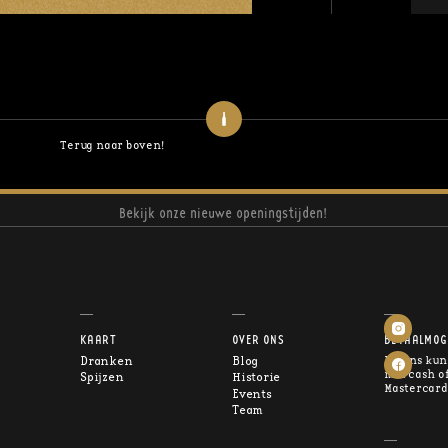
Terug naar boven!
Bekijk onze nieuwe openingstijden!
KAART
OVER ONS
BETAALMOG
Dranken
Blog
Bij ons kun
met cash of
Spijzen
Historie
Mastercard
Events
Team