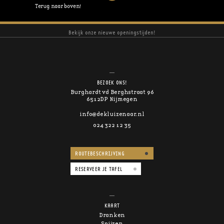
Terug naar boven!
Bekijk onze nieuwe openingstijden!
BEZOEK ONS!
Burghardt vd Berghstraat 96
6512DP Nijmegen
info@dekluizenaar.nl
024 322 12 35
ROUTEBESCHRIJVING
RESERVEER JE TAFEL
KAART
Dranken
Spijzen