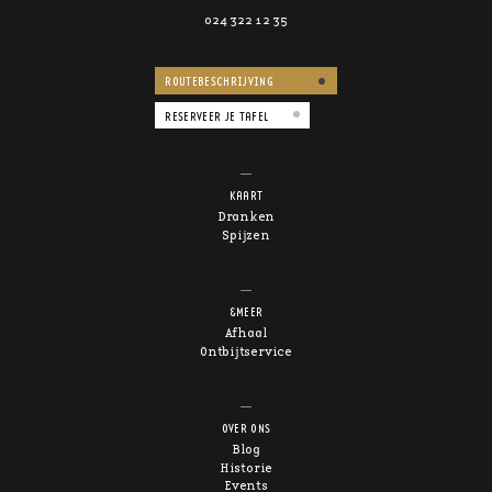
024 322 12 35
ROUTEBESCHRIJVING
RESERVEER JE TAFEL
KAART
Dranken
Spijzen
&MEER
Afhaal
Ontbijtservice
OVER ONS
Blog
Historie
Events