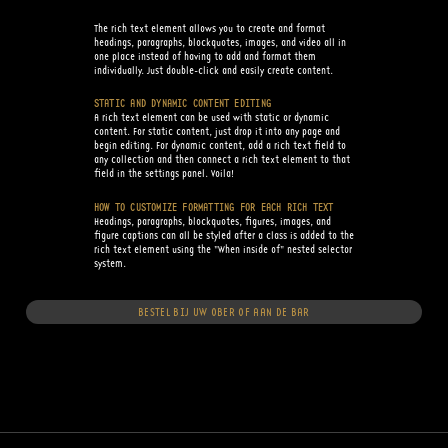
The rich text element allows you to create and format
headings, paragraphs, blockquotes, images, and video all in
one place instead of having to add and format them
individually. Just double-click and easily create content.
STATIC AND DYNAMIC CONTENT EDITING
A rich text element can be used with static or dynamic
content. For static content, just drop it into any page and
begin editing. For dynamic content, add a rich text field to
any collection and then connect a rich text element to that
field in the settings panel. Voila!
HOW TO CUSTOMIZE FORMATTING FOR EACH RICH TEXT
Headings, paragraphs, blockquotes, figures, images, and
figure captions can all be styled after a class is added to the
rich text element using the "When inside of" nested selector
system.
BESTEL BIJ UW OBER OF AAN DE BAR