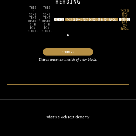
HEADING
THIS
THIS
THIS IS
IS
IS
SOME
SOME
SOME
TEXT
TEXT
TEXT
/
G
N
L
THIS IS SOME TEXT INSIDE OF A DIV BLOCK.
INSIDE
INSIDE
INSIDE
OF A
OF A
OF A
DIV
DIV
DIV
BLOCK.
BLOCK.
BLOCK.
HEADING
This is some text inside of a div block.
What’s a Rich Text element?