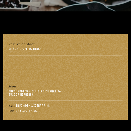
Kom in contact!
OF KOM GEZELLIG LANGS
Adres
BURGHARDT VAN DEN BERGHSTRAAT 96
6512DP NIJMEGEN
INFO@DEKLUIZENAAR.NL
Mail:
024 322 12 35
Bel: