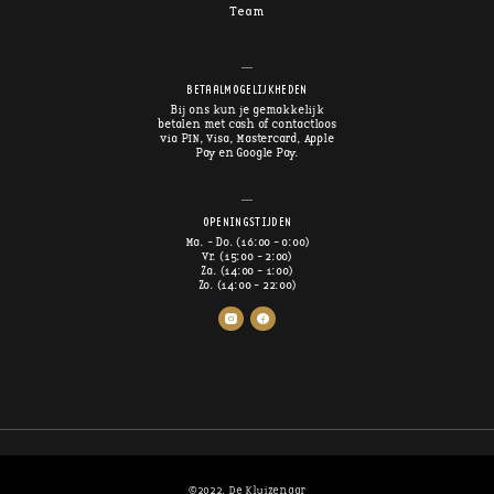
Team
BETAALMOGELIJKHEDEN
Bij ons kun je gemakkelijk
betalen met cash of contactloos
via PIN, Visa, Mastercard, Apple
Pay en Google Pay.
OPENINGSTIJDEN
Ma. - Do. (16:00 - 0:00)
Vr. (15:00 - 2:00)
Za. (14:00 - 1:00)
Zo. (14:00 - 22:00)
©2022. De Kluizenaar