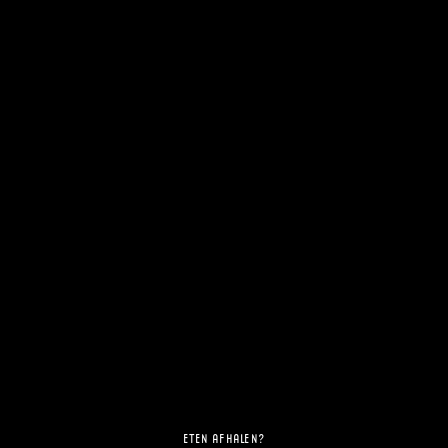
ONZE SPIJZEN
Al onze heerlijke voor-, hoofd- en
nagerechten op een rijtje. Kies uw
favoriet.
BEKIJK DE EETKAART
ETEN AFHALEN?