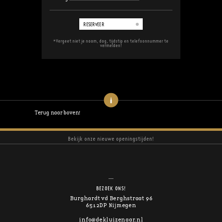
RESERVEER
*Vergeet niet je naam, dag, tijdstip en telefoonnummer te
vermelden!
Terug naar boven!
Bekijk onze nieuwe openingstijden!
BEZOEK ONS!
Burghardt vd Berghstraat 96
6512DP Nijmegen
info@dekluizenaar.nl