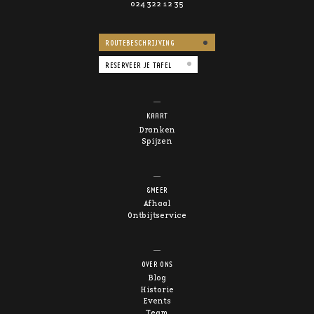
024 322 12 35
ROUTEBESCHRIJVING
RESERVEER JE TAFEL
KAART
Dranken
Spijzen
&MEER
Afhaal
Ontbijtservice
OVER ONS
Blog
Historie
Events
Team