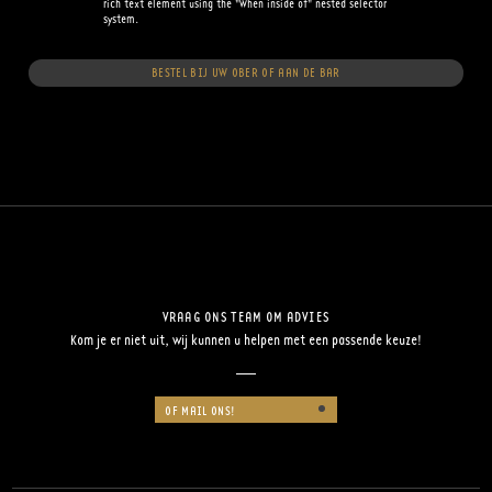
rich text element using the "When inside of" nested selector
system.
BESTEL BIJ UW OBER OF AAN DE BAR
VRAAG ONS TEAM OM ADVIES
Kom je er niet uit, wij kunnen u helpen met een passende keuze!
OF MAIL ONS!