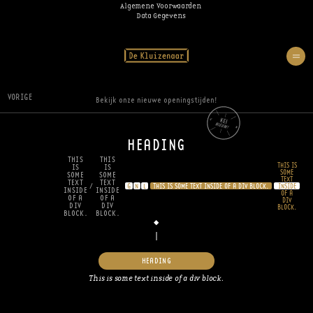
Algemene Voorwaarden
Data Gegevens
VORIGE
Bekijk onze nieuwe openingstijden!
HEADING
THIS
THIS
THIS IS
IS
IS
SOME
SOME
SOME
TEXT
TEXT
TEXT
/
G
N
L
THIS IS SOME TEXT INSIDE OF A DIV BLOCK.
INSIDE
INSIDE
INSIDE
OF A
OF A
OF A
DIV
DIV
DIV
BLOCK.
BLOCK.
BLOCK.
HEADING
This is some text inside of a div block.