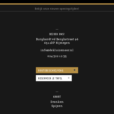
Bekijk onze nieuwe openingstijden!
BEZOEK ONS!
Burghardt vd Berghstraat 96
6512DP Nijmegen
info@dekluizenaar.nl
024 322 12 35
ROUTEBESCHRIJVING
RESERVEER JE TAFEL
KAART
Dranken
Spijzen