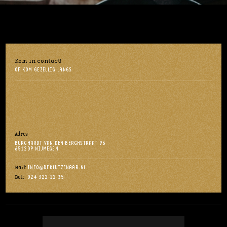
Kom in contact!
OF KOM GEZELLIG LANGS
Adres
BURGHARDT VAN DEN BERGHSTRAAT 96
6512DP NIJMEGEN
INFO@DEKLUIZENAAR.NL
Mail:
024 322 12 35
Bel: