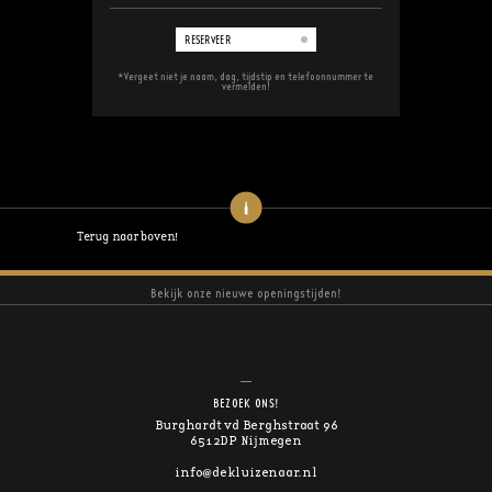
RESERVEER
*Vergeet niet je naam, dag, tijdstip en telefoonnummer te
vermelden!
Terug naar boven!
Bekijk onze nieuwe openingstijden!
BEZOEK ONS!
Burghardt vd Berghstraat 96
6512DP Nijmegen
info@dekluizenaar.nl