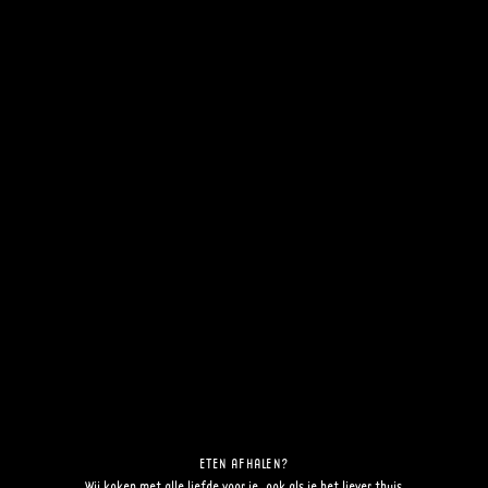
ONZE SPIJZEN
Al onze heerlijke voor-, hoofd- en
nagerechten op een rijtje. Kies uw
favoriet.
BEKIJK DE EETKAART
ETEN AFHALEN?
Wij koken met alle liefde voor je, ook als je het liever thuis