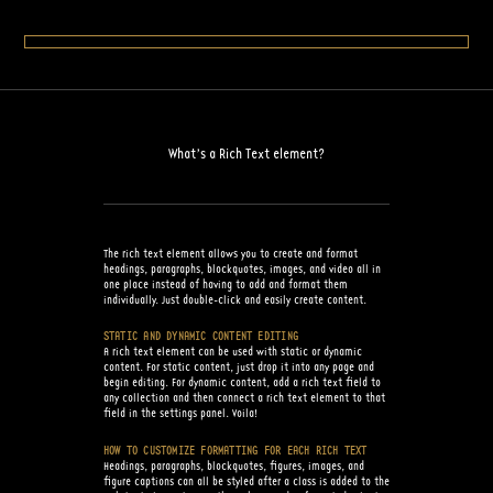
What’s a Rich Text element?
The rich text element allows you to create and format
headings, paragraphs, blockquotes, images, and video all in
one place instead of having to add and format them
individually. Just double-click and easily create content.
STATIC AND DYNAMIC CONTENT EDITING
A rich text element can be used with static or dynamic
content. For static content, just drop it into any page and
begin editing. For dynamic content, add a rich text field to
any collection and then connect a rich text element to that
field in the settings panel. Voila!
HOW TO CUSTOMIZE FORMATTING FOR EACH RICH TEXT
Headings, paragraphs, blockquotes, figures, images, and
figure captions can all be styled after a class is added to the