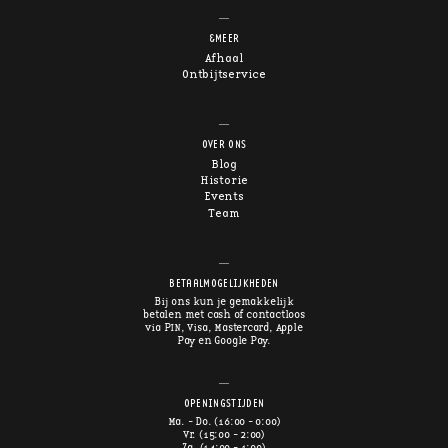
&MEER
Afhaal
Ontbijtservice
OVER ONS
Blog
Historie
Events
Team
BETAALMOGELIJKHEDEN
Bij ons kun je gemakkelijk
betalen met cash of contactloos
via PIN, Visa, Mastercard, Apple
Pay en Google Pay.
OPENINGSTIJDEN
Ma. - Do. (16:00 - 0:00)
Vr. (15:00 - 2:00)
Za. (14:00 - 1:00)