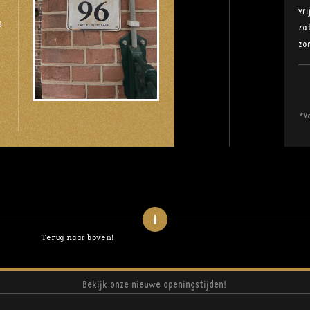
vr
6
za
zo
*Ve
Terug naar boven!
Bekijk onze nieuwe openingstijden!