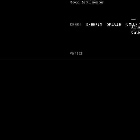
©2022. De Kluizenaar
KAART
DRANKEN
SPIJZEN
&MEER
Afha
Ontb
VORIGE