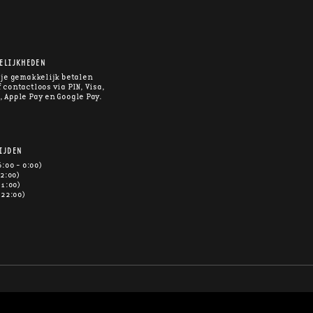
ELIJKHEDEN
 je gemakkelijk betalen
 contactloos via PIN, Visa,
, Apple Pay en Google Pay.
IJDEN
6:00 - 0:00)
 2:00)
 1:00)
 22:00)