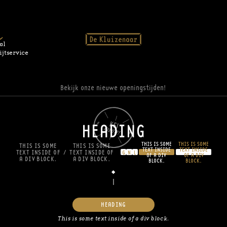
al
ijtservice
Bekijk onze nieuwe openingstijden!
HEADING
THIS IS SOME
THIS IS SOME
THIS IS SOME
THIS IS SOME
TEXT INSIDE
TEXT INSIDE
TEXT INSIDE OF
/
TEXT INSIDE OF
G
N
L
OF A DIV
OF A DIV
A DIV BLOCK.
A DIV BLOCK.
BLOCK.
BLOCK.
HEADING
This is some text inside of a div block.