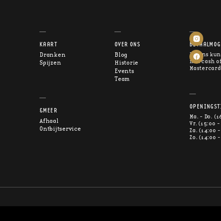
KAART
OVER ONS
BETAALMOG
Dranken
Blog
Bij ons kun
met cash of
Spijzen
Historie
Mastercard
Events
Team
OPENINGST
&MEER
Ma. - Do. (1
Afhaal
Vr. (15:00 -
Ontbijtservice
Za. (14:00 -
Zo. (14:00 -