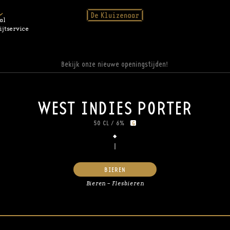
al
ijtservice
Bekijk onze nieuwe openingstijden!
WEST INDIES PORTER
50 CL
/
6%
G
BIEREN
Bieren – Flesbieren