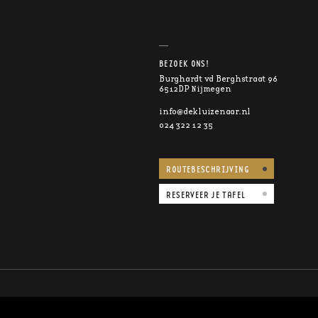
BEZOEK ONS!
Burghardt vd Berghstraat 96
6512DP Nijmegen
info@dekluizenaar.nl
024 322 12 35
ROUTEBESCHRIJVING
RESERVEER JE TAFEL