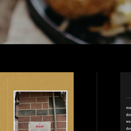
ma
di
wo
do