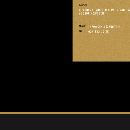
Adres
BURGHARDT VAN DEN BERGHSTRAAT 9
6512DP NIJMEGEN
Mail:
INFO@DEKLUIZENAAR.NL
Bel:
024 322 12 35