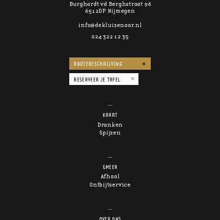
Burghardt vd Berghstraat 96
6512DP Nijmegen
info@dekluizenaar.nl
024 322 12 35
ROUTEBESCHRIJVING
RESERVEER JE TAFEL
KAART
Dranken
Spijzen
&MEER
Afhaal
Ontbijtservice
OVER ONS