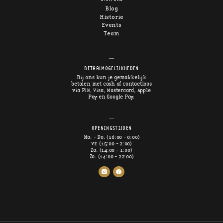
Blog
Historie
Events
Team
BETAALMOGELIJKHEDEN
Bij ons kun je gemakkelijk
betalen met cash of contactloos
via PIN, Visa, Mastercard, Apple
Pay en Google Pay.
OPENINGSTIJDEN
Ma. - Do. (16:00 - 0:00)
Vr. (15:00 - 2:00)
Za. (14:00 - 1:00)
Zo. (14:00 - 22:00)