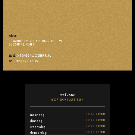
Adres
BURGHARDT VAN DEN BERGHSTRAAT 96
6512DP NIJMEGEN
INFO@DEKLUIZENAAR.NL
Mail:
024 322 12 35
Bel:
Welkom!
ONZE OPENINGSTIJDEN
16:00-00:00
maandag
16:00-00:00
dinsdag
16:00-00:00
woensdag
16:00-01:00
donderdag