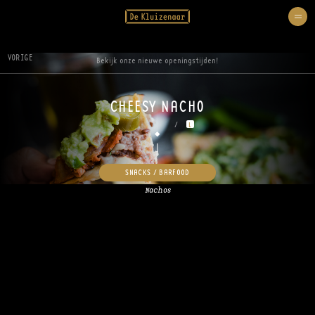
VORIGE
Bekijk onze nieuwe openingstijden!
CHEESY NACHO
/
L
SNACKS / BARFOOD
Nachos