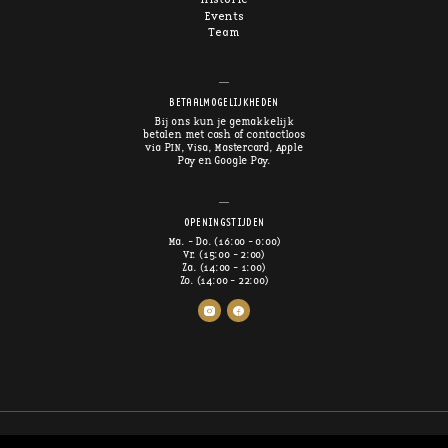
Events
Team
BETAALMOGELIJKHEDEN
Bij ons kun je gemakkelijk
betalen met cash of contactloos
via PIN, Visa, Mastercard, Apple
Pay en Google Pay.
OPENINGSTIJDEN
Ma. - Do. (16:00 - 0:00)
Vr. (15:00 - 2:00)
Za. (14:00 - 1:00)
Zo. (14:00 - 22:00)