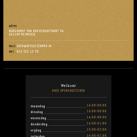
Adres
BURGHARDT VAN DEN BERGHSTRAAT 96
6512DP NIJMEGEN
INFO@DEKLUIZENAAR.NL
Mail:
024 322 12 35
Bel:
Welkom!
ONZE OPENINGSTIJDEN
16:00-00:00
maandag
16:00-00:00
dinsdag
16:00-00:00
woensdag
16:00-01:00
donderdag
15:00-02:00
vrijdag
14:00-01:00
zaterdag