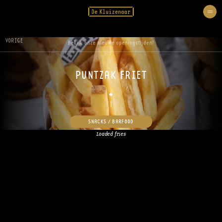
VORIGE
Bekijk onze nieuwe openingstijden!
PUNTZAK FRIET
/
SNACKS / BARFOOD
Loaded fries