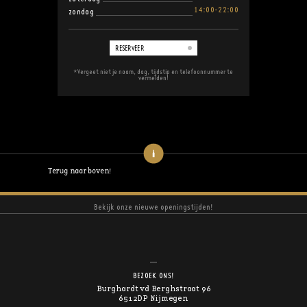
14:00-22:00
zondag
RESERVEER
*Vergeet niet je naam, dag, tijdstip en telefoonnummer te
vermelden!
Terug naar boven!
Bekijk onze nieuwe openingstijden!
BEZOEK ONS!
Burghardt vd Berghstraat 96
6512DP Nijmegen