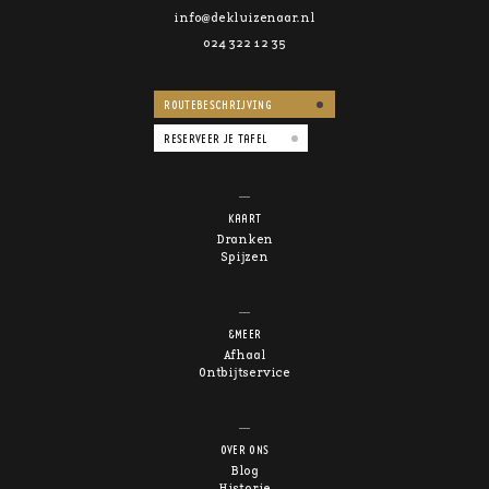
info@dekluizenaar.nl
024 322 12 35
ROUTEBESCHRIJVING
RESERVEER JE TAFEL
KAART
Dranken
Spijzen
&MEER
Afhaal
Ontbijtservice
OVER ONS
Blog
Historie